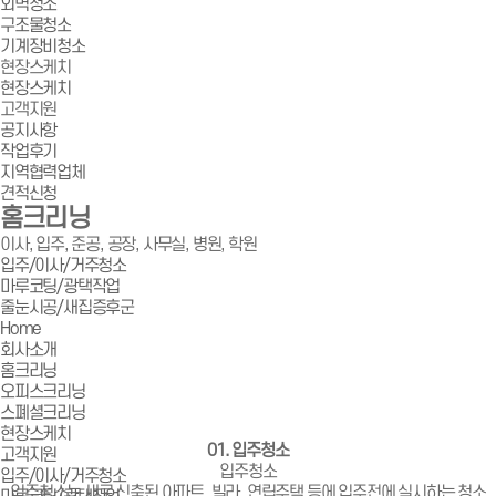
외벽청소
구조물청소
기계장비청소
현장스케치
현장스케치
고객지원
공지사항
작업후기
지역협력업체
견적신청
홈크리닝
이사, 입주, 준공, 공장, 사무실, 병원, 학원
입주/이사/거주청소
마루코팅/광택작업
줄눈시공/새집증후군
Home
회사소개
홈크리닝
오피스크리닝
스폐셜크리닝
현장스케치
01. 입주청소
고객지원
입주청소
입주/이사/거주청소
입주청소는 새로 신축된 아파트, 빌라, 연립주택 등에 입주전에 실시하는 청소