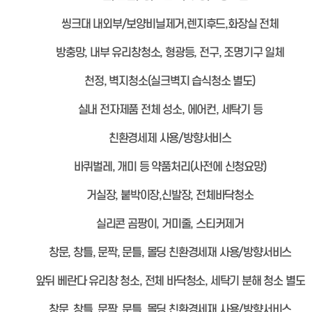
씽크대 내외부/보양비닐제거,렌지후드,화장실 전체
방충망, 내부 유리창청소, 형광등, 전구, 조명기구 일체
천정, 벽지청소(실크벽지 습식청소 별도)
실내 전자제품 전체 성소, 에어컨, 세탁기 등
친환경세제 사용/방향서비스
바퀴벌레, 개미 등 약품처리(사전에 신청요망)
거실장, 붙박이장,신발장, 전체바닥청소
실리콘 곰팡이, 거미줄, 스티커제거
창문, 창틀, 문짝, 문틀, 몰딩 친환경세재 사용/방향서비스
앞뒤 베란다 유리창 청소, 전체 바닥청소, 세탁기 분해 청소 별도
창문, 창틀, 문짝, 문틀, 몰딩 친환경세재 사용/방향서비스