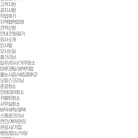
고객지원
공지사항
작업후기
지역협력업체
견적신청
안내
전화걸기
회사소개
인사말
오시는길
홈크리닝
입주/이사/거주청소
마루코팅/광택작업
줄눈시공/새집증후군
오피스크리닝
준공청소
인테리어청소
카페트청소
사무실청소
바닥세척/광택
스페셜크리닝
연간/계약관리
관공서/기업
병원/업소/식당