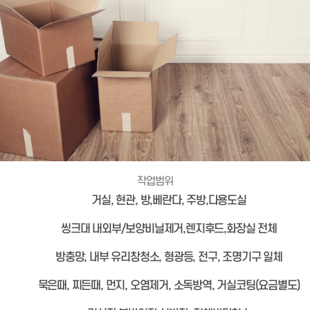
작업범위
거실, 현관, 방,베란다, 주방,다용도실
씽크대 내외부/보양비닐제거,렌지후드,화장실 전체
방충망, 내부 유리창청소, 형광등, 전구, 조명기구 일체
묵은때, 찌든때, 먼지, 오염제거, 소독방역, 거실코팅(요금별도)