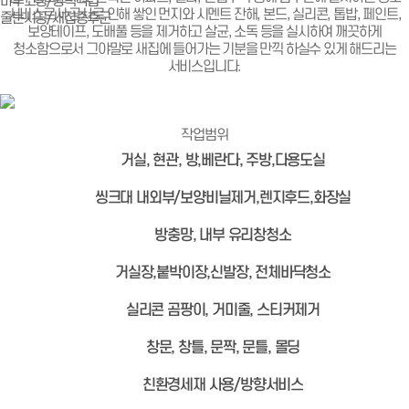
마루코팅/광택작업
서비스로서 공사로 인해 쌓인 먼지와 시멘트 잔해, 본드, 실리콘, 톱밥, 페인트,
줄눈시공/새집증후군
보양테이프, 도배풀 등을 제거하고 살균, 소독 등을 실시하여 깨끗하게
청소함으로서 그야말로 새집에 들어가는 기분을 만끽 하실수 있게 해드리는
서비스입니다.
작업범위
거실, 현관, 방,베란다, 주방,다용도실
씽크대 내외부/보양비닐제거,렌지후드,화장실
방충망, 내부 유리창청소
거실장,붙박이장,신발장, 전체바닥청소
실리콘 곰팡이, 거미줄, 스티커제거
창문, 창틀, 문짝, 문틀, 몰딩
친환경세재 사용/방향서비스