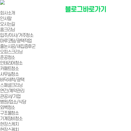
블로그바로가기
회사소개
인사말
오시는길
홈크리닝
입주/이사/거주청소
마루코팅/광택작업
줄눈시공/새집증후군
오피스크리닝
준공청소
인테리어청소
카페트청소
사무실청소
바닥세척/광택
스페셜크리닝
연간/계약관리
관공서/기업
병원/업소/식당
외벽청소
구조물청소
기계장비청소
현장스케치
현장스케치