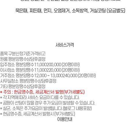
묵은때, 찌든때, 먼지, 오염제거, 소독방역, 거실코팅 (요금별도)
서비스가격
품목
구분
산정기준
가격
비고
원룸
평
분양평수
상담후결정
입주청소
평
분양평수
11,000
200,000 (20평이하)
이사청소
평
분양평수
11,000
220,000 (20평이하)
거주청소
평
분양평수
12,000 ~ 13,000
240,000 (20평이하)
사무실청소
평
분양평수
상담후결정
기타
평
분양평수
상담후결정
* 주의 : 현금영수증, 세금계산서 발행(부가세별도)
* 각 지역에 따라 서비스 요금이 다를 수 있습니다.
* 곰팡이 선팅이 많을 경우 추가 요금이 발생할 수 있습니다.
* 살균, 소독은 추가요금이 발생됩니다.(블로그 내용포함)
* 현금영수증, 세금계산서 발행시 (부가세별도)
이용안내