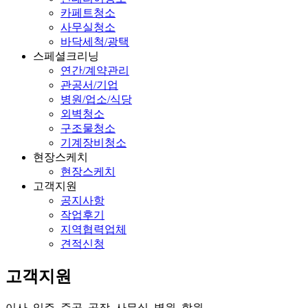
카페트청소
사무실청소
바닥세척/광택
스페셜크리닝
연간/계약관리
관공서/기업
병원/업소/식당
외벽청소
구조물청소
기계장비청소
현장스케치
현장스케치
고객지원
공지사항
작업후기
지역협력업체
견적신청
고객지원
이사, 입주, 준공, 공장, 사무실, 병원, 학원