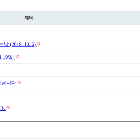
제목
019. 10. 6)
 19일)
생각남니다
다.