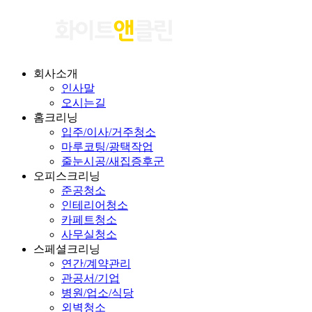
회사소개
인사말
오시는길
홈크리닝
입주/이사/거주청소
마루코팅/광택작업
줄눈시공/새집증후군
오피스크리닝
준공청소
인테리어청소
카페트청소
사무실청소
스페셜크리닝
연간/계약관리
관공서/기업
병원/업소/식당
외벽청소