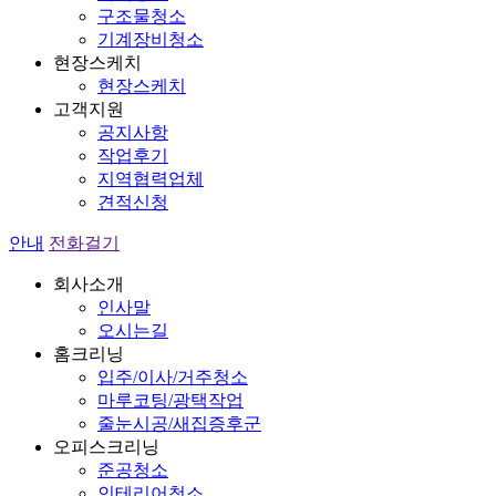
구조물청소
기계장비청소
현장스케치
현장스케치
고객지원
공지사항
작업후기
지역협력업체
견적신청
안내
전화걸기
회사소개
인사말
오시는길
홈크리닝
입주/이사/거주청소
마루코팅/광택작업
줄눈시공/새집증후군
오피스크리닝
준공청소
인테리어청소